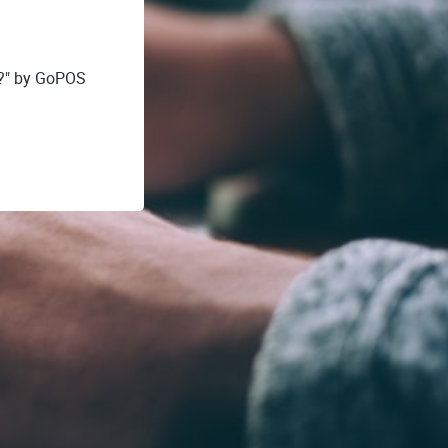
ć?" by GoPOS